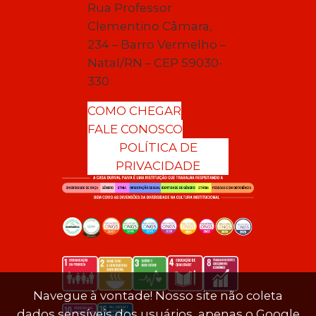
Rua Professor
Clementino Câmara,
234 – Barro Vermelho –
Natal/RN – CEP 59030-
330
COMO CHEGAR
FALE CONOSCO
POLÍTICA DE
PRIVACIDADE
Navegue à vontade! Nosso site não coleta
dados sensíveis dos usuários, apenas o Google