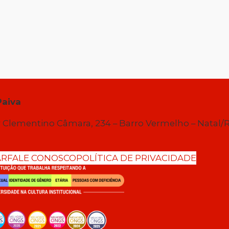
Paiva
 Clementino Câmara, 234 – Barro Vermelho – Natal/
AR
FALE CONOSCO
POLÍTICA DE PRIVACIDADE