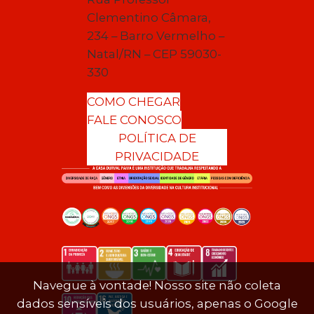
Clementino Câmara,
234 – Barro Vermelho –
Natal/RN – CEP 59030-
330
COMO CHEGAR
FALE CONOSCO
POLÍTICA DE
PRIVACIDADE
Navegue à vontade! Nosso site não coleta
dados sensíveis dos usuários, apenas o Google