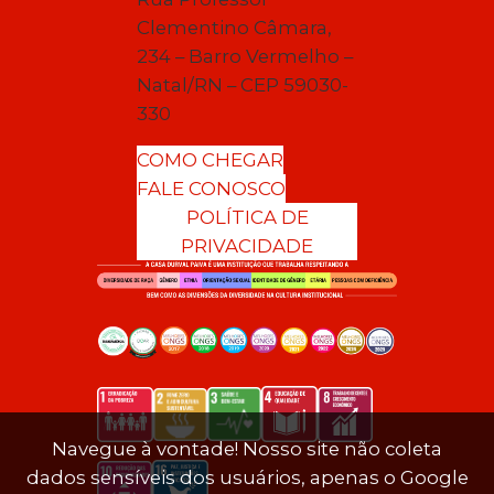
Clementino Câmara,
234 – Barro Vermelho –
Natal/RN – CEP 59030-
330
COMO CHEGAR
FALE CONOSCO
POLÍTICA DE
PRIVACIDADE
Navegue à vontade! Nosso site não coleta
dados sensíveis dos usuários, apenas o Google