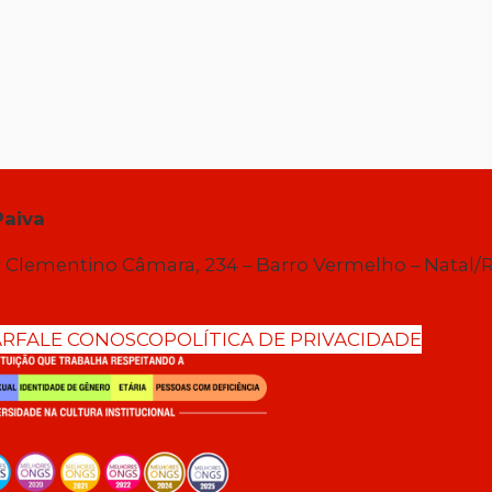
Paiva
 Clementino Câmara, 234 – Barro Vermelho – Natal/
AR
FALE CONOSCO
POLÍTICA DE PRIVACIDADE