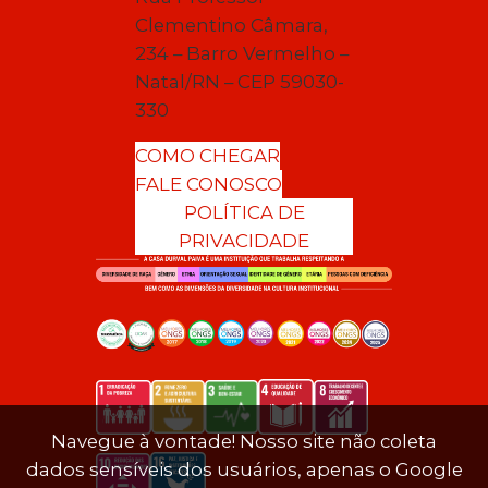
Clementino Câmara,
234 – Barro Vermelho –
Natal/RN – CEP 59030-
330
COMO CHEGAR
FALE CONOSCO
POLÍTICA DE
PRIVACIDADE
Navegue à vontade! Nosso site não coleta
dados sensíveis dos usuários, apenas o Google