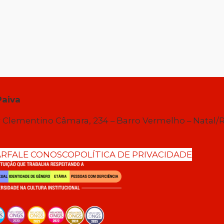
Paiva
 Clementino Câmara, 234 – Barro Vermelho – Natal/
AR
FALE CONOSCO
POLÍTICA DE PRIVACIDADE