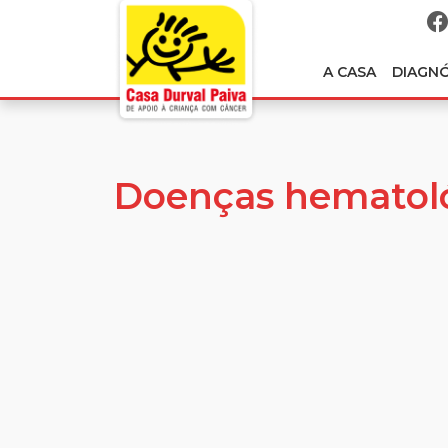
A CASA
DIAGN
Doenças hematol