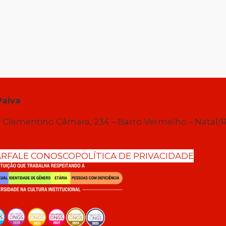
Paiva
 Clementino Câmara, 234 – Barro Vermelho – Natal/
AR
FALE CONOSCO
POLÍTICA DE PRIVACIDADE