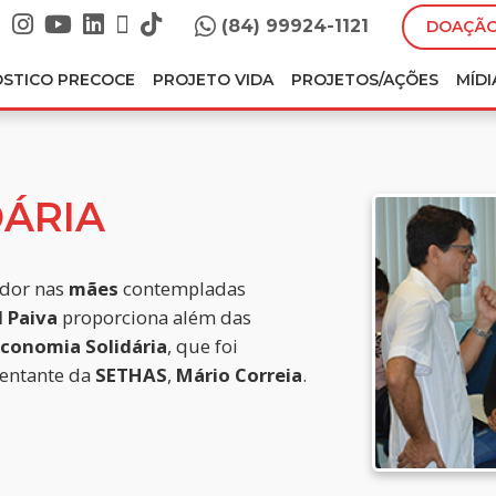
(84) 99924-1121
DOAÇÃO
ÓSTICO PRECOCE
PROJETO VIDA
PROJETOS/AÇÕES
MÍDI
ÁRIA
edor nas
mães
contempladas
 Paiva
proporciona além das
conomia Solidária
, que foi
sentante da
SETHAS
,
Mário Correia
.