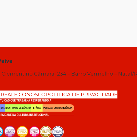
Paiva
 Clementino Câmara, 234 – Barro Vermelho – Natal/
AR
FALE CONOSCO
POLÍTICA DE PRIVACIDADE