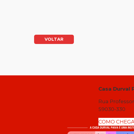
VOLTAR
Casa Durval 
Rua Professor
59030-330
COMO CHEG