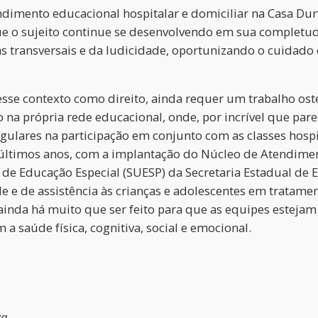
mento educacional hospitalar e domiciliar na Casa Dur
que o sujeito continue se desenvolvendo em sua completu
transversais e da ludicidade, oportunizando o cuidado 
ontexto como direito, ainda requer um trabalho osten
na própria rede educacional, onde, por incrível que pare
egulares na participação em conjunto com as classes hos
últimos anos, com a implantação do Núcleo de Atendimen
de Educação Especial (SUESP) da Secretaria Estadual de 
úde e de assistência às crianças e adolescentes em tratam
ainda há muito que ser feito para que as equipes estejam 
a saúde física, cognitiva, social e emocional.
va