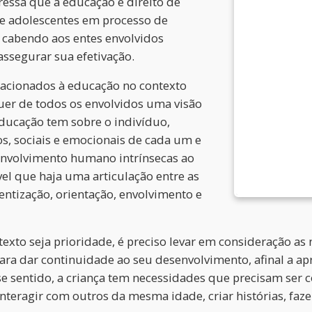
essa que a educação é direito de
s e adolescentes em processo de
 cabendo aos entes envolvidos
, assegurar sua efetivação.
acionados à educação no contexto
uer de todos os envolvidos uma visão
ducação tem sobre o indivíduo,
os, sociais e emocionais de cada um e
nvolvimento humano intrínsecas ao
vel que haja uma articulação entre as
ntização, orientação, envolvimento e
 seja prioridade, é preciso levar em consideração as n
ara dar continuidade ao seu desenvolvimento, afinal a 
sse sentido, a criança tem necessidades que precisam se
nteragir com outros da mesma idade, criar histórias, faze