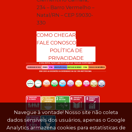
234 – Barro Vermelho –
Natal/RN – CEP 59030-
330
COMO CHEGAR
FALE CONOSCO
POLÍTICA DE
PRIVACIDADE
Navegue à vontade! Nosso site não coleta
dados sensíveis dos usuários, apenas o Google
Analytics armazena cookies para estatísticas de