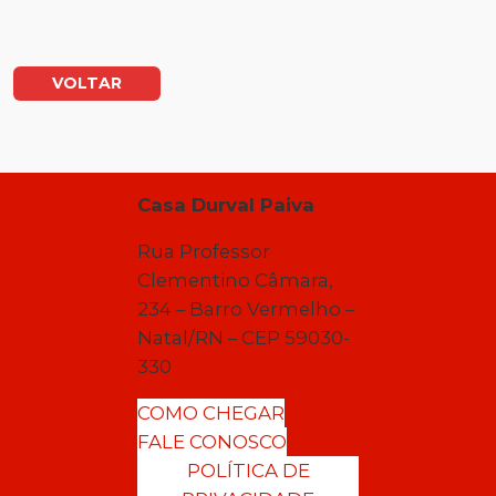
VOLTAR
Casa Durval Paiva
Rua Professor
Clementino Câmara,
234 – Barro Vermelho –
Natal/RN – CEP 59030-
330
COMO CHEGAR
FALE CONOSCO
POLÍTICA DE