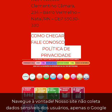
Clementino Câmara,
234 – Barro Vermelho –
Natal/RN – CEP 59030-
330
COMO CHEGAR
FALE CONOSCO
POLÍTICA DE
PRIVACIDADE
Navegue à vontade! Nosso site não coleta
dados sensíveis dos usuários, apenas o Google