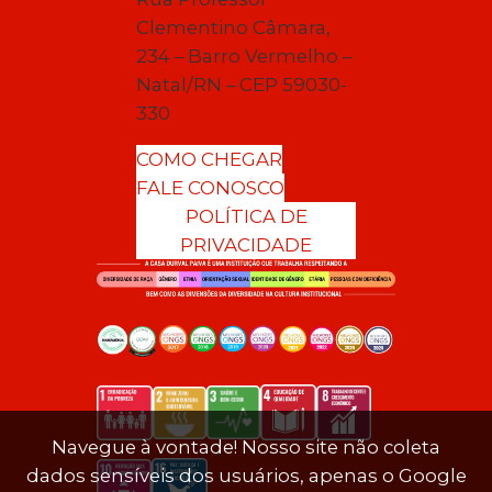
Clementino Câmara,
234 – Barro Vermelho –
Natal/RN – CEP 59030-
330
COMO CHEGAR
FALE CONOSCO
POLÍTICA DE
PRIVACIDADE
Navegue à vontade! Nosso site não coleta
dados sensíveis dos usuários, apenas o Google