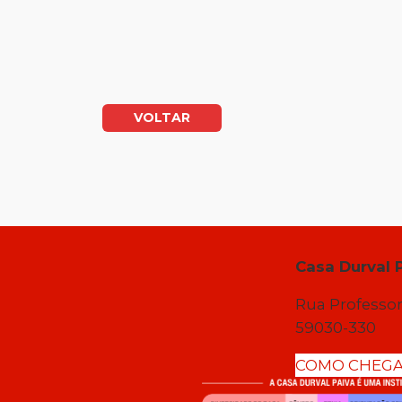
VOLTAR
Casa Durval 
Rua Professor
59030-330
COMO CHEG