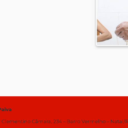
Paiva
 Clementino Câmara, 234 – Barro Vermelho – Natal/