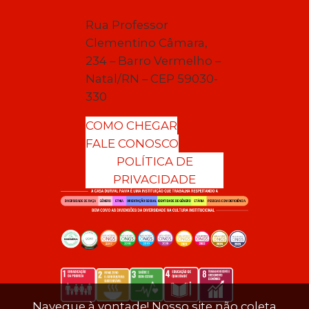
Rua Professor
Clementino Câmara,
234 – Barro Vermelho –
Natal/RN – CEP 59030-
330
COMO CHEGAR
FALE CONOSCO
POLÍTICA DE
PRIVACIDADE
Navegue à vontade! Nosso site não coleta