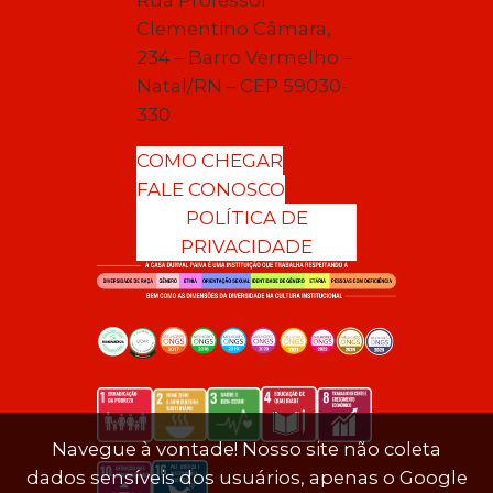
Rua Professor
Clementino Câmara,
234 – Barro Vermelho –
Natal/RN – CEP 59030-
330
COMO CHEGAR
FALE CONOSCO
POLÍTICA DE
PRIVACIDADE
Navegue à vontade! Nosso site não coleta
dados sensíveis dos usuários, apenas o Google