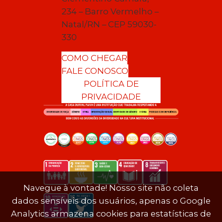
234 – Barro Vermelho –
Natal/RN – CEP 59030-
330
COMO CHEGAR
FALE CONOSCO
POLÍTICA DE
PRIVACIDADE
Navegue à vontade! Nosso site não coleta
dados sensíveis dos usuários, apenas o Google
Analytics armazena cookies para estatísticas de