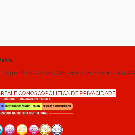
Paiva
 Clementino Câmara, 234 – Barro Vermelho – Natal/
AR
FALE CONOSCO
POLÍTICA DE PRIVACIDADE