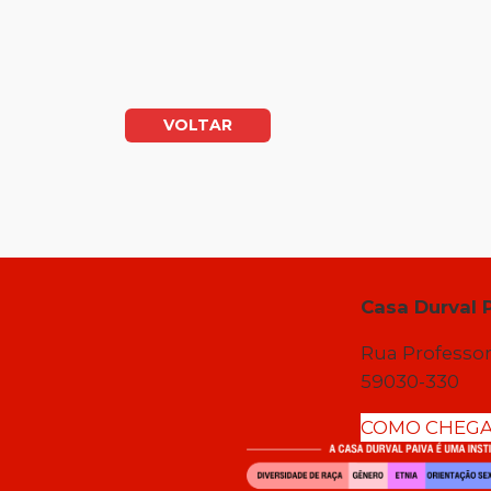
VOLTAR
Casa Durval 
Rua Professor
59030-330
COMO CHEG