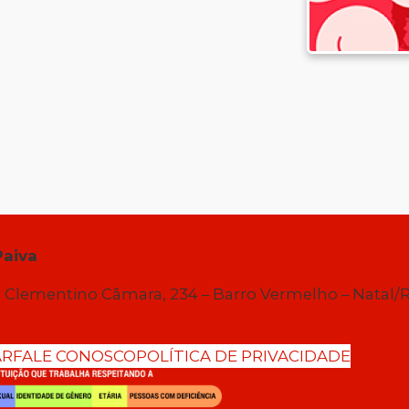
Paiva
 Clementino Câmara, 234 – Barro Vermelho – Natal/
AR
FALE CONOSCO
POLÍTICA DE PRIVACIDADE