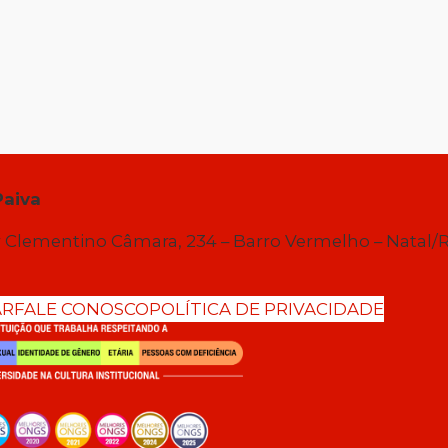
Paiva
 Clementino Câmara, 234 – Barro Vermelho – Natal/
AR
FALE CONOSCO
POLÍTICA DE PRIVACIDADE