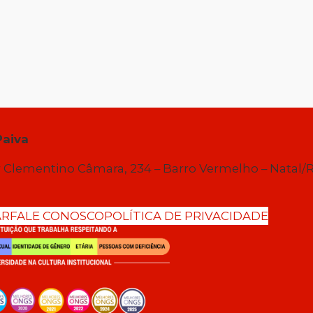
Paiva
 Clementino Câmara, 234 – Barro Vermelho – Natal/
AR
FALE CONOSCO
POLÍTICA DE PRIVACIDADE