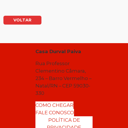
VOLTAR
Casa Durval Paiva
Rua Professor
Clementino Câmara,
234 – Barro Vermelho –
Natal/RN – CEP 59030-
330
COMO CHEGAR
FALE CONOSCO
POLÍTICA DE
PRIVACIDADE