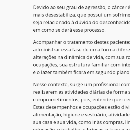
Devido ao seu grau de agressão, o câncer
mais desestabiliza, que possui um sofrime
seja relacionado à dúvida do desconhecid
em como se dará esse processo.
Acompanhar o tratamento destes pacientes
administrar essa fase de uma forma difere
alterações na dinâmica de vida, com sua r
ocupações, sua estrutura familiar com inte
e o lazer também ficará em segundo plano
Nesse contexto, surge um profissional com 
realizarem as atividades diárias de forma 
comprometimentos, pois, entende que o en
Estes desempenhos e ocupações estão divid
alimentação, higiene e vestuário, atividad
sua casa e sua vida, como ir às compras, li
educação, o trabalho, o brincar, o lazer e 