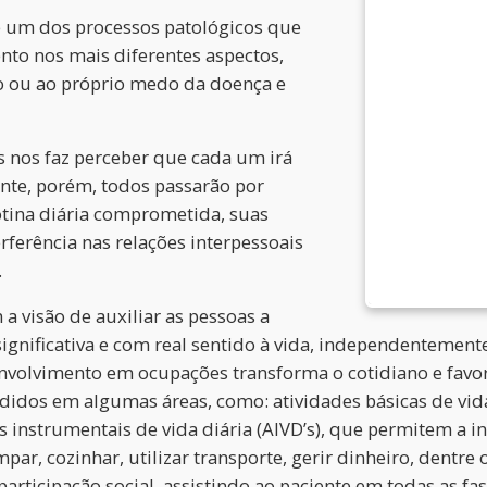
 é um dos processos patológicos que
nto nos mais diferentes aspectos,
o ou ao próprio medo da doença e
 nos faz perceber que cada um irá
nte, porém, todos passarão por
otina diária comprometida, suas
rferência nas relações interpessoais
.
a visão de auxiliar as pessoas a
significativa e com real sentido à vida, independentement
volvimento em ocupações transforma o cotidiano e favore
idos em algumas áreas, como: atividades básicas de vida
es instrumentais de vida diária (AIVD’s), que permitem a 
mpar, cozinhar, utilizar transporte, gerir dinheiro, dentr
a participação social, assistindo ao paciente em todas as f