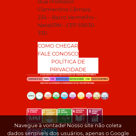
Rua Professor
Clementino Câmara,
234 – Barro Vermelho –
Natal/RN – CEP 59030-
330
COMO CHEGAR
FALE CONOSCO
POLÍTICA DE
PRIVACIDADE
Navegue à vontade! Nosso site não coleta
dados sensíveis dos usuários, apenas o Google