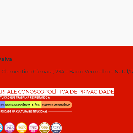
Paiva
 Clementino Câmara, 234 – Barro Vermelho – Natal/
AR
FALE CONOSCO
POLÍTICA DE PRIVACIDADE