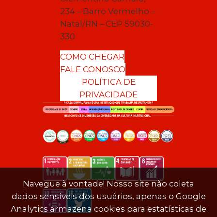
234 – Barro Vermelho –
Natal/RN – CEP 59030-
330
COMO CHEGAR
FALE CONOSCO
POLÍTICA DE
PRIVACIDADE
Navegue à vontade! Nosso site não coleta
dados sensíveis dos usuários, apenas o Google
Analytics armazena cookies para estatísticas de