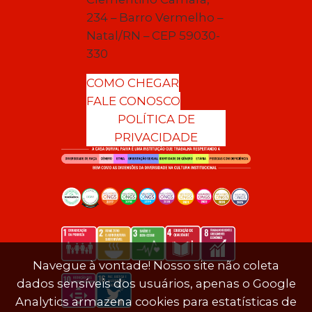
234 – Barro Vermelho –
Natal/RN – CEP 59030-
330
COMO CHEGAR
FALE CONOSCO
POLÍTICA DE
PRIVACIDADE
Navegue à vontade! Nosso site não coleta
dados sensíveis dos usuários, apenas o Google
Analytics armazena cookies para estatísticas de