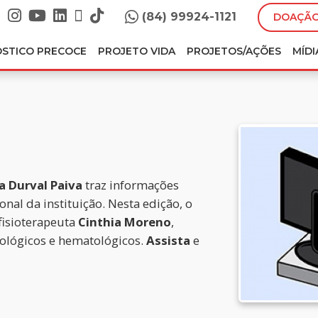
(84) 99924-1121
DOAÇÃO
ÓSTICO PRECOCE
PROJETO VIDA
PROJETOS/AÇÕES
MÍDI
a Durval Paiva
traz informações
nal da instituição. Nesta edição, o
 fisioterapeuta
Cinthia Moreno
,
cológicos e hematológicos.
Assista
e