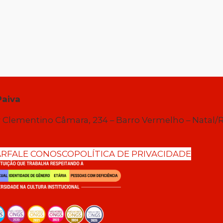
Paiva
 Clementino Câmara, 234 – Barro Vermelho – Natal/
AR
FALE CONOSCO
POLÍTICA DE PRIVACIDADE