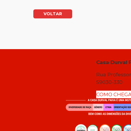
VOLTAR
Casa Durval 
Rua Professor
59030-330
COMO CHEG