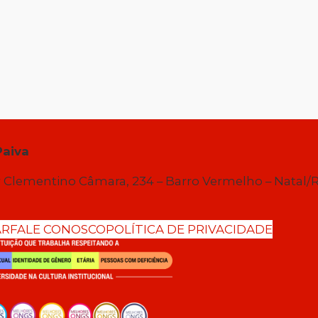
Paiva
 Clementino Câmara, 234 – Barro Vermelho – Natal/
AR
FALE CONOSCO
POLÍTICA DE PRIVACIDADE