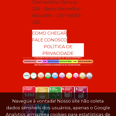
Clementino Câmara,
234 – Barro Vermelho –
Natal/RN – CEP 59030-
330
COMO CHEGAR
FALE CONOSCO
POLÍTICA DE
PRIVACIDADE
Navegue à vontade! Nosso site não coleta
dados sensíveis dos usuários, apenas o Google
Analytics armazena cookies para estatísticas de