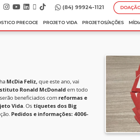
(84) 99924-1121
DOAÇÃO
ÓSTICO PRECOCE
PROJETO VIDA
PROJETOS/AÇÕES
MÍDI
nha
McDia Feliz,
que este ano, vai
nstituto Ronald McDonald
em todo
serão beneficiados com
reformas e
jeto Vida
. Os
tíquetes dos Big
ição.
Pedidos e informações: 4006-