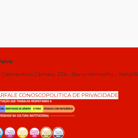
Paiva
 Clementino Câmara, 234 – Barro Vermelho – Natal/
AR
FALE CONOSCO
POLÍTICA DE PRIVACIDADE