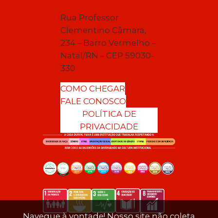
Rua Professor
Clementino Câmara,
234 – Barro Vermelho –
Natal/RN – CEP 59030-
330
COMO CHEGAR
FALE CONOSCO
POLÍTICA DE
PRIVACIDADE
Navegue à vontade! Nosso site não coleta