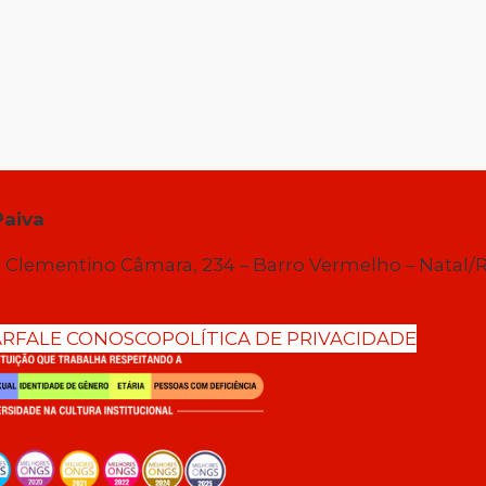
Paiva
 Clementino Câmara, 234 – Barro Vermelho – Natal/
AR
FALE CONOSCO
POLÍTICA DE PRIVACIDADE