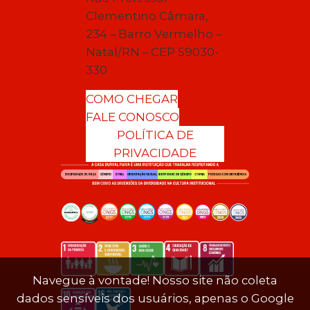
Clementino Câmara,
234 – Barro Vermelho –
Natal/RN – CEP 59030-
330
COMO CHEGAR
FALE CONOSCO
POLÍTICA DE
PRIVACIDADE
Navegue à vontade! Nosso site não coleta
dados sensíveis dos usuários, apenas o Google