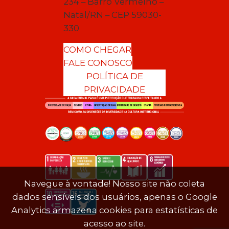
234 – Barro Vermelho –
Natal/RN – CEP 59030-
330
COMO CHEGAR
FALE CONOSCO
POLÍTICA DE
PRIVACIDADE
Navegue à vontade! Nosso site não coleta
dados sensíveis dos usuários, apenas o Google
Analytics armazena cookies para estatísticas de
acesso ao site.