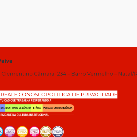
Paiva
 Clementino Câmara, 234 – Barro Vermelho – Natal/
AR
FALE CONOSCO
POLÍTICA DE PRIVACIDADE