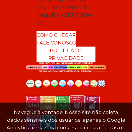
234 – Barro Vermelho –
Natal/RN – CEP 59030-
330
COMO CHEGAR
FALE CONOSCO
POLÍTICA DE
PRIVACIDADE
Navegue à vontade! Nosso site não coleta
dados sensíveis dos usuários, apenas o Google
Analytics armazena cookies para estatísticas de