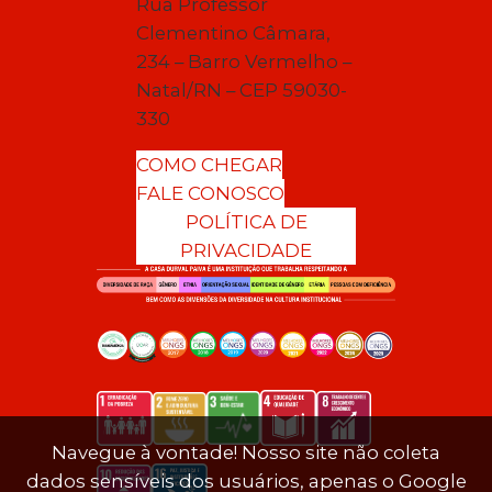
Rua Professor
Clementino Câmara,
234 – Barro Vermelho –
Natal/RN – CEP 59030-
330
COMO CHEGAR
FALE CONOSCO
POLÍTICA DE
PRIVACIDADE
Navegue à vontade! Nosso site não coleta
dados sensíveis dos usuários, apenas o Google