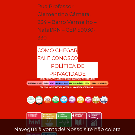
Rua Professor
Clementino Câmara,
234 – Barro Vermelho –
Natal/RN – CEP 59030-
330
COMO CHEGAR
FALE CONOSCO
POLÍTICA DE
PRIVACIDADE
Navegue à vontade! Nosso site não coleta