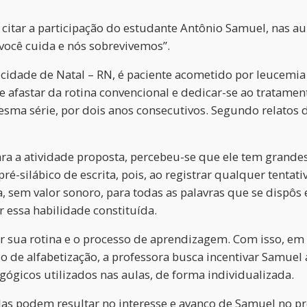
citar a participação do estudante Antônio Samuel, nas au
 você cuida e nós sobrevivemos”.
cidade de Natal – RN, é paciente acometido por leucemia e
se afastar da rotina convencional e dedicar-se ao tratame
sma série, por dois anos consecutivos. Segundo relatos 
a a atividade proposta, percebeu-se que ele tem grandes
 pré-silábico de escrita, pois, ao registrar qualquer tenta
 sem valor sonoro, para todas as palavras que se dispôs e
 essa habilidade constituída.
ar sua rotina e o processo de aprendizagem. Com isso, em
o de alfabetização, a professora busca incentivar Samuel
gógicos utilizados nas aulas, de forma individualizada.
das podem resultar no interesse e avanço de Samuel no 