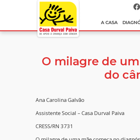
A CASA
DIAGN
O milagre de uma
do câ
Ana Carolina Galvão
Assistente Social – Casa Durval Paiva
CRESS/RN 3731
O milagre de uma mãe começa no diagnóstic