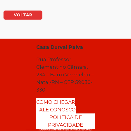
VOLTAR
Casa Durval Paiva
Rua Professor
Clementino Câmara,
234 – Barro Vermelho –
Natal/RN – CEP 59030-
330
COMO CHEGAR
FALE CONOSCO
POLÍTICA DE
PRIVACIDADE