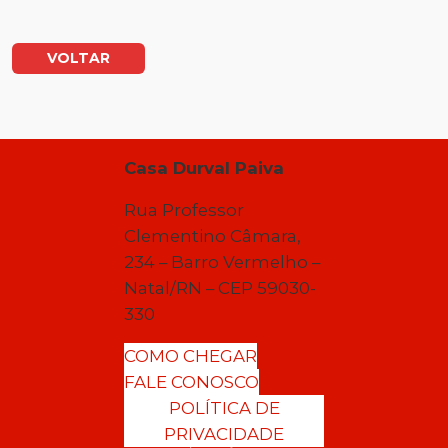
VOLTAR
Casa Durval Paiva
Rua Professor
Clementino Câmara,
234 – Barro Vermelho –
Natal/RN – CEP 59030-
330
COMO CHEGAR
FALE CONOSCO
POLÍTICA DE
PRIVACIDADE