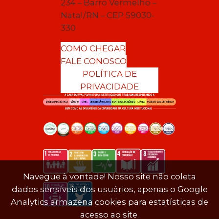
234 – Barro Vermelho –
Natal/RN – CEP 59030-
330
COMO CHEGAR
FALE CONOSCO
POLÍTICA DE
PRIVACIDADE
Navegue à vontade! Nosso site não coleta
dados sensíveis dos usuários, apenas o Google
Analytics armazena cookies para estatísticas de
acesso ao site.