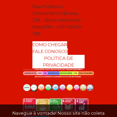
Rua Professor
Clementino Câmara,
234 – Barro Vermelho –
Natal/RN – CEP 59030-
330
COMO CHEGAR
FALE CONOSCO
POLÍTICA DE
PRIVACIDADE
Navegue à vontade! Nosso site não coleta