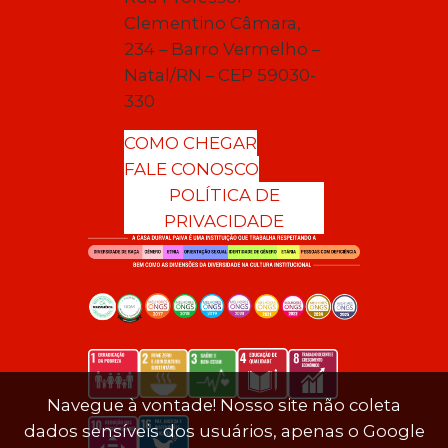
Clementino Câmara,
234 – Barro Vermelho –
Natal/RN – CEP 59030-
330
COMO CHEGAR
FALE CONOSCO
POLÍTICA DE
PRIVACIDADE
Navegue à vontade! Nosso site não coleta
dados sensíveis dos usuários, apenas o Google